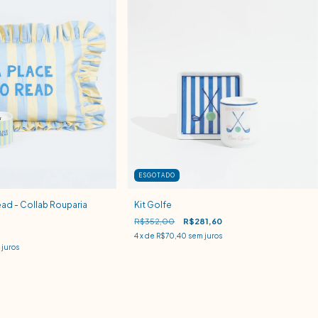
ESGOTADO
ead - Collab Rouparia
Kit Golfe
R$352,00
R$281,60
4
x de
R$70,40
sem juros
juros