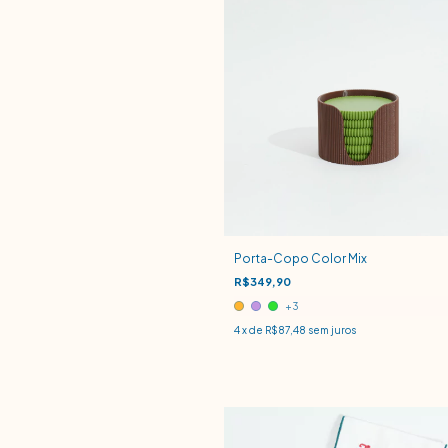
Porta-Copo Color Mix
R$349,90
+3
4
x de
R$87,48
sem juros