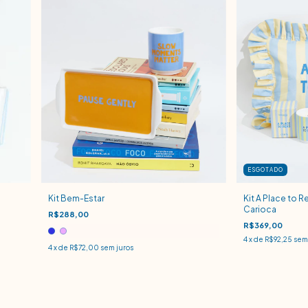
ESGOTADO
Kit Bem-Estar
Kit A Place to R
Carioca
R$288,00
R$369,00
4
x de
R$92,25
sem 
4
x de
R$72,00
sem juros