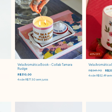
40
% OFF
Vela Aromática Book - Collab Tamara
Vela Aromática 
Rudge
R$349,90
R$20
R$310,00
4
x de
R$52,49
sem 
4
x de
R$77,50
sem juros