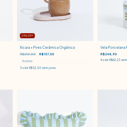
25
% OFF
Xicara + Pires Cerâmica Orgânica
Vela Porcelana 
R$210,00
R$157,50
R$248,90
4
x de
R$62,23
sem 
4 cores
3
x de
R$52,50
sem juros