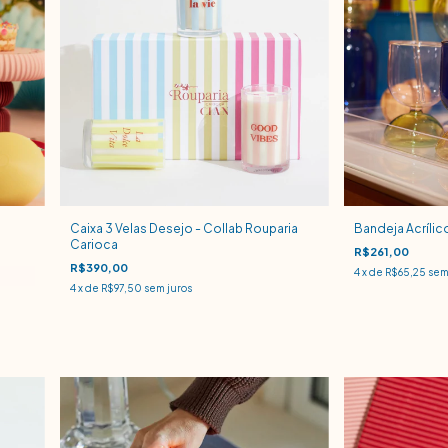
Caixa 3 Velas Desejo - Collab Rouparia
Bandeja Acrílic
Carioca
R$261,00
R$390,00
4
x de
R$65,25
sem
4
x de
R$97,50
sem juros