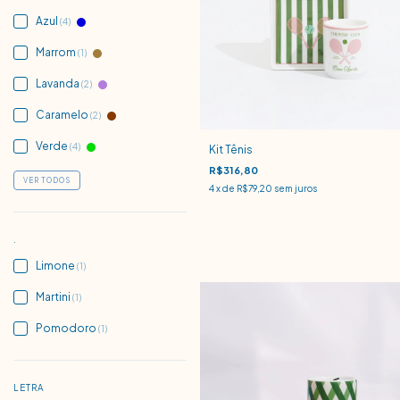
Azul
(4)
Marrom
(1)
Lavanda
(2)
Caramelo
(2)
Verde
(4)
Kit Tênis
R$316,80
VER TODOS
4
x de
R$79,20
sem juros
.
Limone
(1)
Martini
(1)
Pomodoro
(1)
LETRA