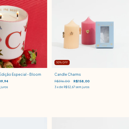
50
% OFF
Edição Especial - Bloom
Candle Charms
9,94
R$316,00
R$158,00
juros
3
x de
R$52,67
sem juros