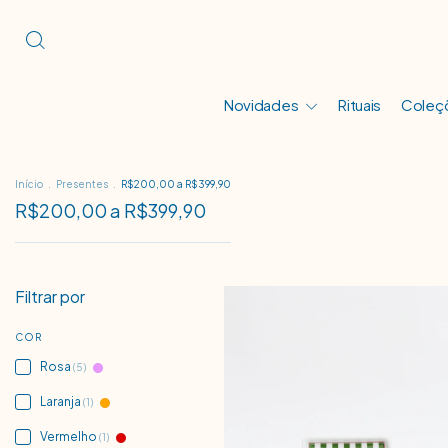
Novidades
Rituais
Coleç
Início
.
Presentes
.
R$200,00 a R$399,90
R$200,00 a R$399,90
Filtrar por
COR
Rosa
(5)
Laranja
(1)
Vermelho
(1)