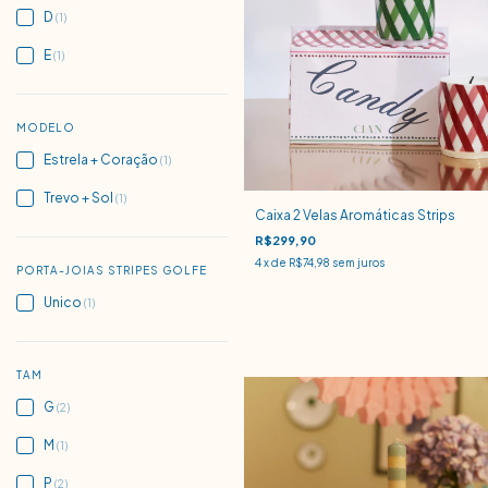
D
(1)
E
(1)
MODELO
Estrela + Coração
(1)
Trevo + Sol
(1)
Caixa 2 Velas Aromáticas Strips
R$299,90
4
x de
R$74,98
sem juros
PORTA-JOIAS STRIPES GOLFE
Unico
(1)
TAM
G
(2)
M
(1)
P
(2)