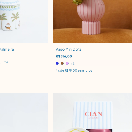
Palmeira
Vaso Mini Dots
R$316,00
juros
+2
4
x de
R$79,00
sem juros