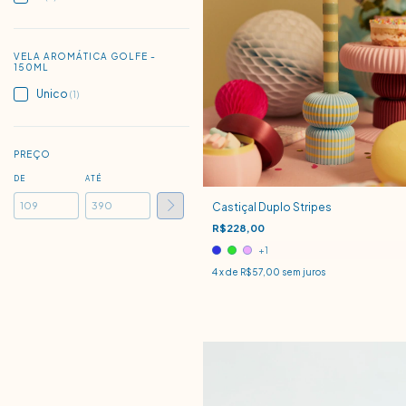
VELA AROMÁTICA GOLFE -
150ML
Unico
(1)
PREÇO
DE
ATÉ
Castiçal Duplo Stripes
R$228,00
+1
4
x de
R$57,00
sem juros