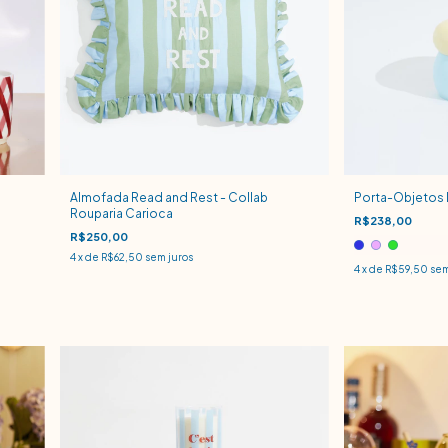
Almofada Read and Rest - Collab
Porta-Objetos
Rouparia Carioca
R$238,00
R$250,00
4
x de
R$62,50
sem juros
4
x de
R$59,50
sem