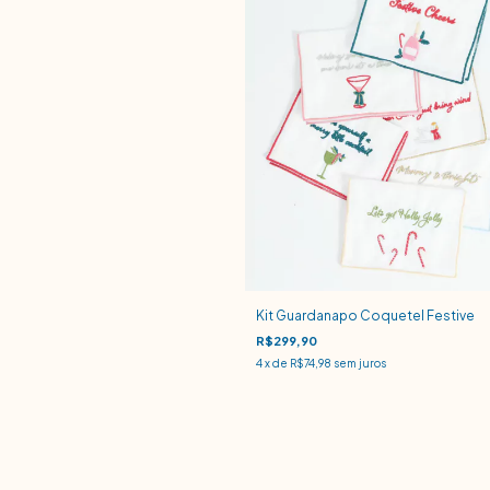
Kit Guardanapo Coquetel Festive
R$299,90
4
x de
R$74,98
sem juros