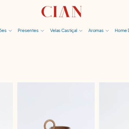
ões
Presentes
Velas Castiçal
Aromas
Home 