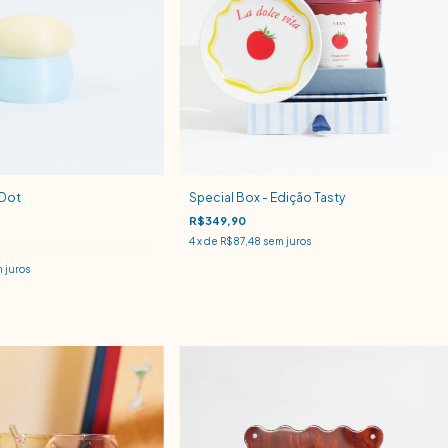
 Dot
Special Box - Edição Tasty
R$349,90
4
x de
R$87,48
sem juros
 juros