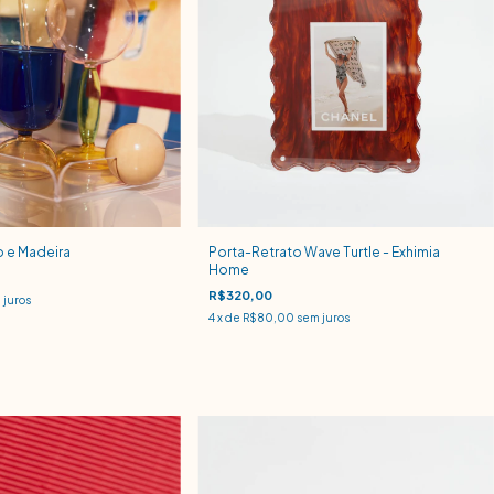
o e Madeira
Porta-Retrato Wave Turtle - Exhimia
Home
R$320,00
 juros
4
x de
R$80,00
sem juros