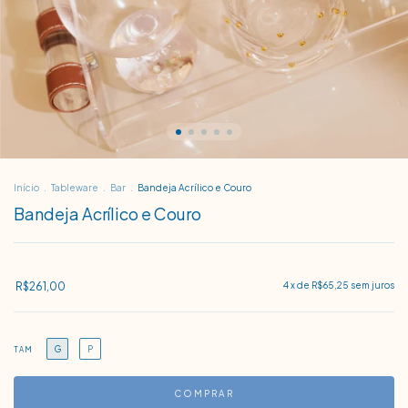
Início
.
Tableware
.
Bar
.
Bandeja Acrílico e Couro
Bandeja Acrílico e Couro
R$261,00
4
x de
R$65,25
sem juros
G
P
TAM