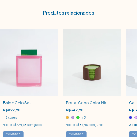
Produtos relacionados
Balde Gelo Soul
Porta-Copo Color Mix
Garr
R$899,90
R$349,90
R$1
5 cores
+3
4
x de
R$224,98
sem juros
4
x de
R$87,48
sem juros
3
x d
COMPRAR
COMPRAR
CO