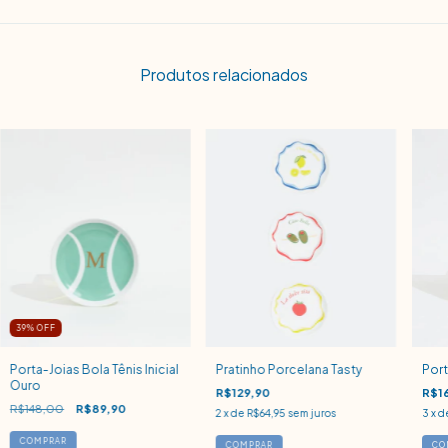
Produtos relacionados
39
% OFF
Porta-Joias Bola Tênis Inicial
Pratinho Porcelana Tasty
Port
Ouro
R$129,90
R$1
R$148,00
R$89,90
2
x de
R$64,95
sem juros
3
x d
COMPRAR
COMPRAR