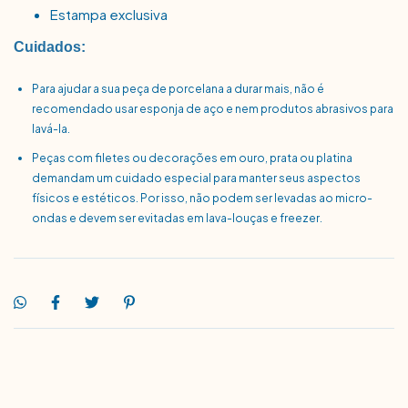
Estampa exclusiva
Cuidados:
Para ajudar a sua peça de porcelana a durar mais, não é
recomendado usar esponja de aço e nem produtos abrasivos para
lavá-la.
Peças com filetes ou decorações em ouro, prata ou platina
demandam um cuidado especial para manter seus aspectos
físicos e estéticos. Por isso, não podem ser levadas ao micro-
ondas e devem ser evitadas em lava-louças e freezer.