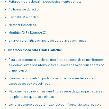
Feita com cera de palma, ecologicamente correta.
40 horas de duração.
Pavio 100% algodão.
Material: Porcelana.
Medidas:12,5 x 10cm (AxØ)
Uma vela aromática em pote de porcelana com tampa
Cuidados com sua Cian Candle:
Para que o aroma e poderes dos óleos essenciais se manifestem
e a cera queime por inteiro, deixe sua vela acesa por duas horas no
primeiro uso.
Para manter sua vela limpa, toda vez que for acender, corte o
excesso do pavio queimado.
Não queime sua vela mais que 4 horas seguidas, para proteger seu
recipiente de quebras e trincas.
Lembrar sempre que está mexendo com fogo, não tocar na cera