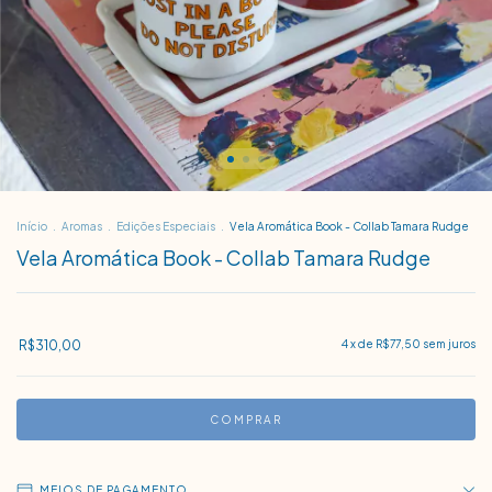
Início
.
Aromas
.
Edições Especiais
.
Vela Aromática Book - Collab Tamara Rudge
Vela Aromática Book - Collab Tamara Rudge
R$310,00
4
x de
R$77,50
sem juros
MEIOS DE PAGAMENTO