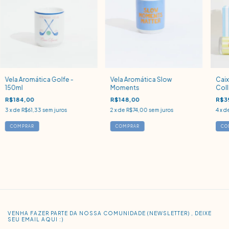
Vela Aromática Golfe -
Vela Aromática Slow
Caix
150ml
Moments
Coll
R$184,00
R$148,00
R$3
3
x de
R$61,33
sem juros
2
x de
R$74,00
sem juros
4
x d
VENHA FAZER PARTE DA NOSSA COMUNIDADE (NEWSLETTER) , DEIXE
SEU EMAIL AQUI :)